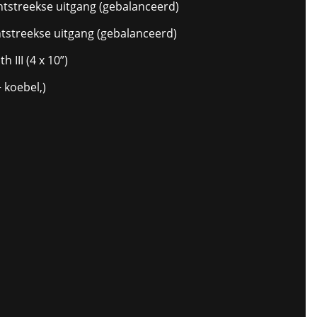
chtstreekse uitgang (gebalanceerd)
chtstreekse uitgang (gebalanceerd)
 III (4 x 10”)
 koebel,)