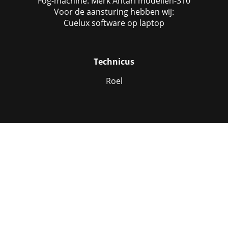
Fog-machine. Merk Antari modellen-310
Voor de aansturing hebben wij:
Cuelux software op laptop
Technicus
Roel