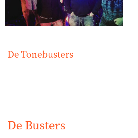
De Tonebusters
Tonebusters wil krachtige rockcovers brengen die iedereen
aanspreken. Wij geloven in de kracht van muziek en streven samen met
ons publiek naar een gezellig en onvergetelijk feestje.
De Busters