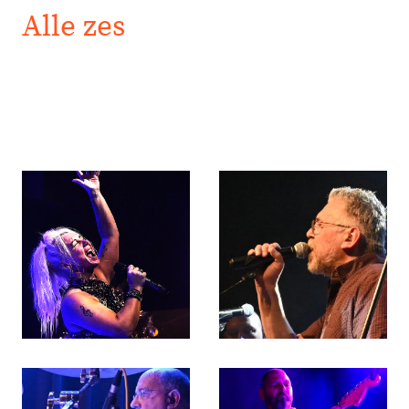
Alle zes
Patricia en Paul zingen dualistisch in rauwe harmonie waar Ronald
ritmisch zijn geliefde Yamaha slaat. Sjaak behandeld zijn Fender als the
ghost of Hendrix en Peter Gibson's gevoelige snaar weet te raken.
Dennis en zijn Warwick houden het samen met een gevatte lick.